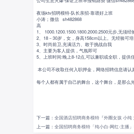
公司生意火爆-保证上班率报销路费 微信sh48286
夜场ktv招聘模特-队长亲招-靠谱好上班
小涛；微信 sh482868
高
1、 1000.1200.1500.1800.2000.2500元步,无须
2、18－30岁，女，身高158cm以上。无经验可
3、时尚前卫,充满活力、敢于挑战自我
4、主要为客人提供，气氛即可
5、上班时间:晚上8-12点,可以兼职或全职，提供
本公司不收取任何入职押金，网络招聘信息请认
每个人都有属于自己的舞台，
下一篇：
全国酒店招聘商务模特『外圈女孩 小纯
上一篇：
全国招聘商务模特「纯小白-网红-主播