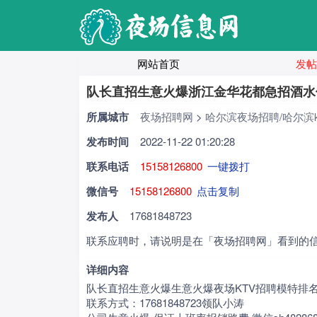
网站首页
发帖
队长直招生意火爆浙江金华花都急招酒水
所属城市
夜场招聘网
>
哈尔滨夜场招聘/哈尔滨k
发布时间
2022-11-22 01:20:28
联系电话
15158126800
一键拨打
微信号
15158126800
点击复制
发布人
17681848723
联系应聘时，请说明是在「夜场招聘网」看到的
详细内容
队长直招生意火爆生意火爆夜场KTV招聘模特排
联系方式：17681848723领队小涛