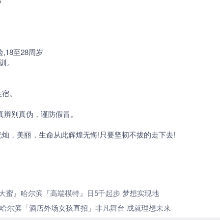
8
经验,18至28周岁
培训。
住宿。
真辨别真伪，谨防假冒。
这个舞台，是那么光灿，美丽，生命从此辉煌
 大蜜』哈尔滨『高端模特』日5千起步 梦想实现地
」哈尔滨「酒店外场女孩直招」非凡舞台 成就理想未来