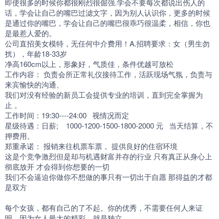
即使很多的时候你都很刚烈很倔强.学会不要每次都说出伤人的
话，学会让自己的嘴巴过滤文字，因为别人认识你，更多的时候
是通过你的嘴巴，学会让自己的嘴巴很乖巧很温柔，相信，你也
是最惹人爱的。
公司直招美女模特，无任何中介费用！A.招聘要求：女（男生勿
扰），年龄18-33岁
净高160cm以上，形象好，气质佳，条件优越可放松
工作内容： 负责会所正常礼仪接待工作，活跃现场气氛，负责与
来宾愉快的沟通、
我们对没有经验的新员工会提供专业的培训，直到完全掌握为
止 。
工作时间：19:30----24:00 视情况而定
星级待遇：日薪; 1000-1200-1500-1800-2000 元 当天结算，不
押费用。
郑重承诺： 报销来往机票车票， 提供良好的住宿环境
这是个竞争激烈但是却与机遇财富并存的行业 只有真正从身心上
彻底放开 才会得到你想要的一切
我们不会逼迫你做你不想做的事只有一切出于自愿 那得益的才都
是双方
每个女孩，都有自己的了不起。你的优秀，不需要任何人来证
明。因为女人最大的精彩，就是独立。