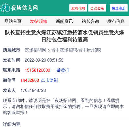
发布信息
会员登录
快速注册
网站首页
发帖须知
新闻资讯
站长咨询
发布信息
队长直招生意火爆江苏镇江急招酒水促销员生意火爆
日结包住福利待遇高
所属城市
夜场招聘网
>
晋中夜场招聘/晋中ktv招聘
发布时间
2022-09-20 03:51:53
联系电话
15158126800
一键拨打
微信号
sh482868
点击复制
发布人
17681848723
联系应聘时，请说明是在「夜场招聘网」看到的信息！温馨提
示，请勿相信任何收取费用或押金的招聘，一旦发现请立即向本
站客服举报！
详细内容