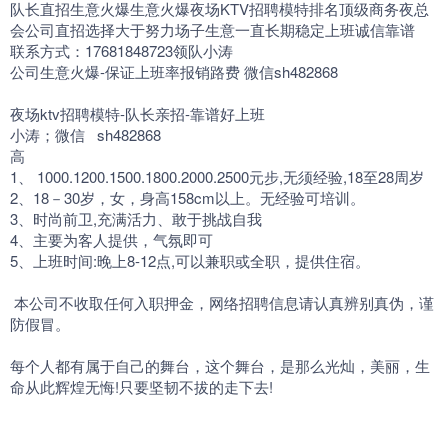
队长直招生意火爆生意火爆夜场KTV招聘模特排名顶级商务夜总
会公司直招选择大于努力场子生意一直长期稳定上班诚信靠谱
联系方式：17681848723领队小涛
公司生意火爆-保证上班率报销路费 微信sh482868
夜场ktv招聘模特-队长亲招-靠谱好上班
小涛；微信 sh482868
高
1、 1000.1200.1500.1800.2000.2500元步,无须经验,18至28周岁
2、18－30岁，女，身高158cm以上。无经验可培训。
3、时尚前卫,充满活力、敢于挑战自我
4、主要为客人提供，气氛即可
5、上班时间:晚上8-12点,可以兼职或全职，提供住宿。
本公司不收取任何入职押金，网络招聘信息请认真辨别真伪，谨
防假冒。
每个人都有属于自己的舞台，这个舞台，是那么光灿，美丽，生
命从此辉煌无悔!只要坚韧不拔的走下去!